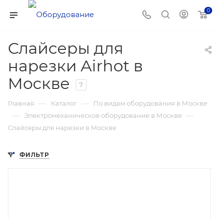
0
Слайсеры для
нарезки Airhot в
Москве
7
—
—
Главная
Каталог
По видам оборудования в Москве
—
—
Электромеханическое оборудование в Москве
Слайсеры для нарезки в Москве
ФИЛЬТР