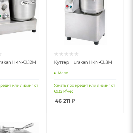
rakan HKN-CL12M
Куттер Hurakan HKN-CL8M
Мало
кредит или лизинг от
Узнать про кредит или лизинг от
6932
Р/мес
46 211
₽