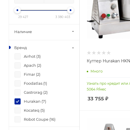
29 427
3 380 403
Наличие
Бренд
Airhot (
3
)
Куттер Hurakan HK
Apach (
2
)
Много
Fimar (
2
)
Foodatlas (
1
)
Узнать про кредит или 
5064
Р/мес
Gastrorag (
2
)
33 755
₽
Hurakan (
7
)
Kocateq (
5
)
Robot Coupe (
16
)
Sirman (
8
)