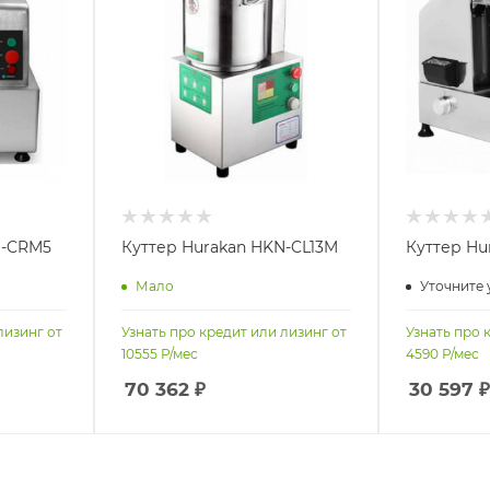
N-CRM5
Куттер Hurakan HKN-CL13M
Куттер Hu
Мало
Уточните 
лизинг от
Узнать про кредит или лизинг от
Узнать про 
10555
Р/мес
4590
Р/мес
70 362
₽
30 597
₽