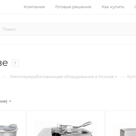
Компания
Готовые решения
Как купить
ве
7
—
—
Мясоперерабатывающее оборудование в Москве
Кут
ние)