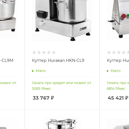
N-CL9M
Куттер Hurakan HKN-CL9
Куттер Hu
Мало
Мало
лизинг от
Узнать про кредит или лизинг от
Узнать про 
5065
Р/мес
6814
Р/мес
33 767
₽
45 421
₽