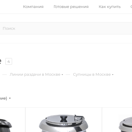
Компания
Готовые решения
Как купить
е
4
—
—
Линии раздачи в Москве
Супницы в Москве
ние)