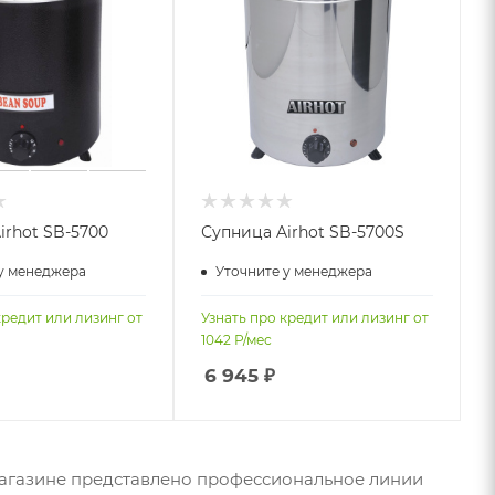
irhot SB-5700
Супница Airhot SB-5700S
у менеджера
Уточните у менеджера
кредит или лизинг от
Узнать про кредит или лизинг от
1042
Р/мес
6 945
₽
 магазине представлено профессиональное линии