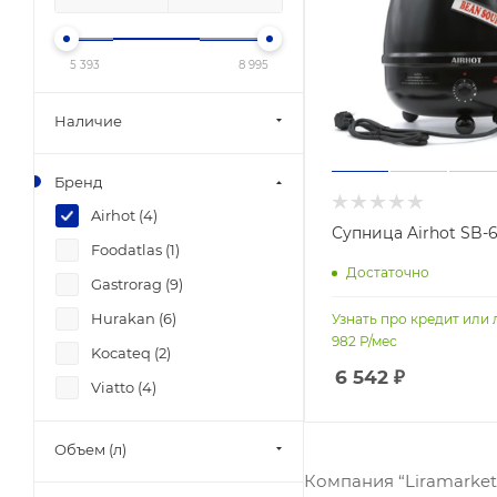
5 393
8 995
Наличие
Бренд
Airhot (
4
)
Супница Airhot SB-
Foodatlas (
1
)
Достаточно
Gastrorag (
9
)
Hurakan (
6
)
Узнать про кредит или 
982
Р/мес
Kocateq (
2
)
6 542
₽
Viatto (
4
)
Объем (л)
Компания “Liramarket