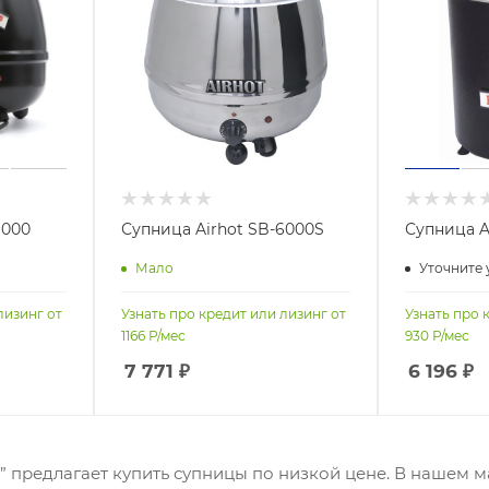
6000
Супница Airhot SB-6000S
Супница A
Мало
Уточните 
лизинг от
Узнать про кредит или лизинг от
Узнать про 
1166
Р/мес
930
Р/мес
7 771
₽
6 196
₽
” предлагает купить супницы по низкой цене. В нашем