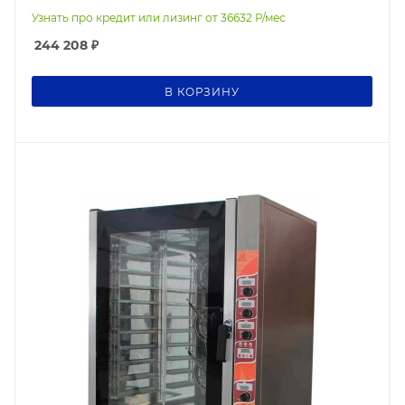
Узнать про кредит или лизинг от
36632
Р/мес
244 208
₽
В КОРЗИНУ