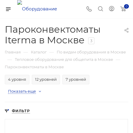
0
Пароконвектоматы
Iterma в Москве
3
—
—
Главная
Каталог
По видам оборудования в Москве
—
—
Тепловое оборудование для общепита в Москве
Пароконвектоматы в Москве
4 уровня
12 уровней
7 уровней
Показать еще
ФИЛЬТР