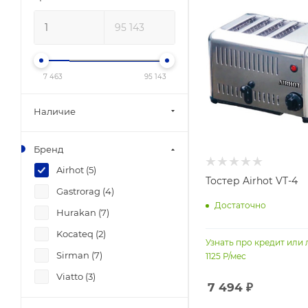
7 463
95 143
Наличие
Бренд
Airhot (
5
)
Тостер Airhot VT-4
Gastrorag (
4
)
Достаточно
Hurakan (
7
)
Kocateq (
2
)
Узнать про кредит или 
Sirman (
7
)
1125
Р/мес
Viatto (
3
)
7 494
₽