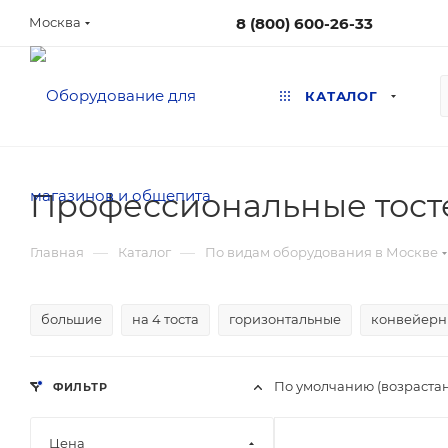
8 (800) 600-26-33
Москва
КАТАЛОГ
Профессиональные тосте
—
—
Главная
Каталог
По видам оборудования в Москве
большие
на 4 тоста
горизонтальные
конвейерн
По умолчанию (возраста
ФИЛЬТР
Цена