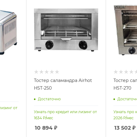
Тостер саламандра Airhot
Тостер са
HST-250
HST-270
Достаточно
Достаточ
лизинг от
Узнать про кредит или лизинг от
Узнать про 
1634
Р/мес
2026
Р/мес
10 894
₽
13 502
₽