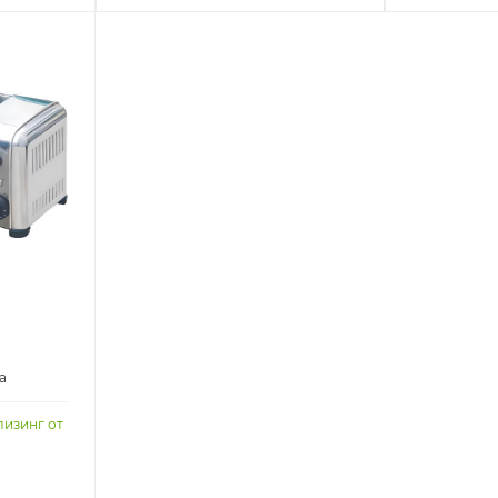
а
лизинг от