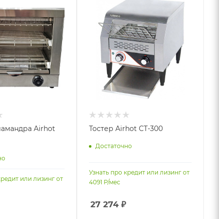
ламандра Airhot
Тостер Airhot CT-300
Достаточно
но
Узнать про кредит или лизинг от
кредит или лизинг от
4091
Р/мес
27 274
₽