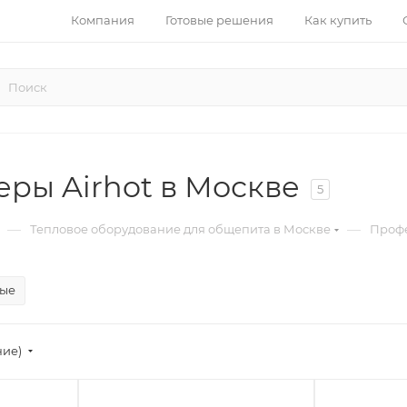
Компания
Готовые решения
Как купить
ры Airhot в Москве
5
—
—
Тепловое оборудование для общепита в Москве
Профе
ые
ние)