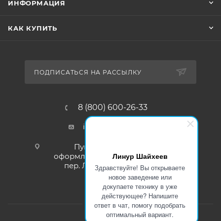
ИНФОРМАЦИЯ
КАК КУПИТЬ
ПОДПИСАТЬСЯ НА РАССЫЛКУ
8 (800) 600-26-33
info@liramarket.ru
Пункт самовывоза для
Линур Шайхеев
оформленных заказов: г. Москва,
пер. Леснорядский, 18, стр. 1
Здравствуйте! Вы открываете
новое заведение или
докупаете технику в уже
действующее? Напишите
ответ в чат, помогу подобрать
оптимальный вариант.