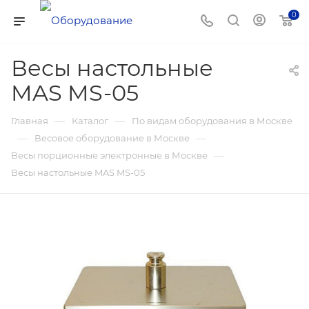
0
Весы настольные
MAS MS-05
—
—
Главная
Каталог
По видам оборудования в Москве
—
—
Весовое оборудование в Москве
—
Весы порционные электронные в Москве
Весы настольные MAS MS-05