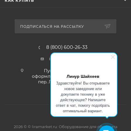
КАК КУПИТЬ
ПОДПИСАТЬСЯ НА РАССЫЛКУ
8 (800) 600-26-33
info@liramarket.ru
Пункт самовывоза для
Линур Шайхеев
оформленных заказов: г. Москва,
пер. Леснорядский, 18, стр. 1
Здравствуйте! Вы открываете
новое заведение или
докупаете технику в уже
действующее? Напишите
ответ в чат, помогу подобрать
оптимальный вариант.
2026 © © liramarket.ru: Оборудование для общепита