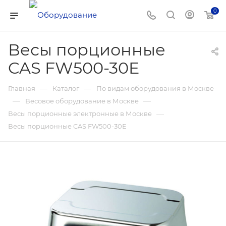
0
Весы порционные
CAS FW500-30E
—
—
Главная
Каталог
По видам оборудования в Москве
—
—
Весовое оборудование в Москве
—
Весы порционные электронные в Москве
Весы порционные CAS FW500-30E