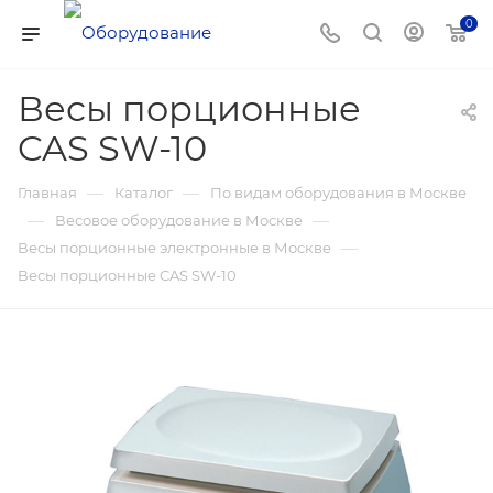
0
Весы порционные
CAS SW-10
—
—
Главная
Каталог
По видам оборудования в Москве
—
—
Весовое оборудование в Москве
—
Весы порционные электронные в Москве
Весы порционные CAS SW-10