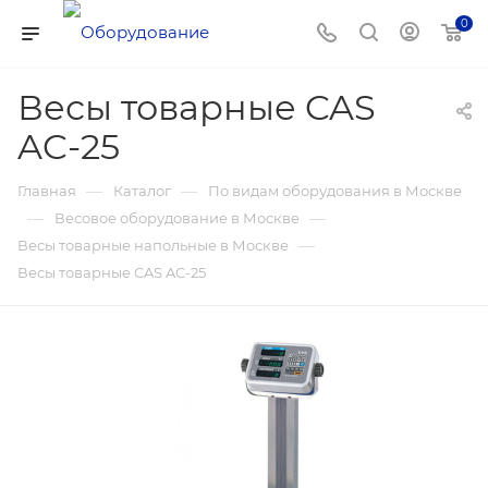
0
Весы товарные CAS
AC-25
—
—
Главная
Каталог
По видам оборудования в Москве
—
—
Весовое оборудование в Москве
—
Весы товарные напольные в Москве
Весы товарные CAS AC-25