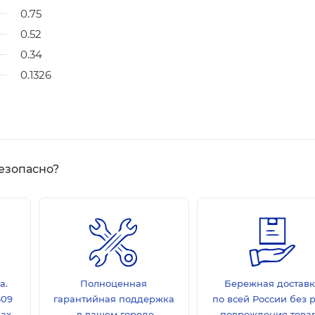
0.75
0.52
0.34
0.1326
езопасно?
а.
Полноценная
Бережная достав
609
гарантийная поддержка
по всей России без 
дах
в вашем городе.
повреждения товар