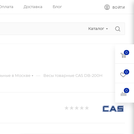
Оплата
Доставка
Блог
ВОЙТИ
Каталог
0
0
—
льные в Москве
Весы товарные CAS DB-200H
0