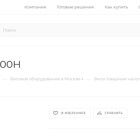
Компания
Готовые решения
Как купить
200H
—
—
Весовое оборудование в Москве
Весы товарные напо
В ИЗБРАННОЕ
СРАВНИТЬ