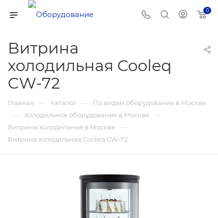
0
Витрина
холодильная Cooleq
CW-72
—
—
Главная
Каталог
По видам оборудования в Москве
—
—
Холодильное оборудование в Москве
—
Витрины холодильные в Москве
Витрина холодильная Cooleq CW-72