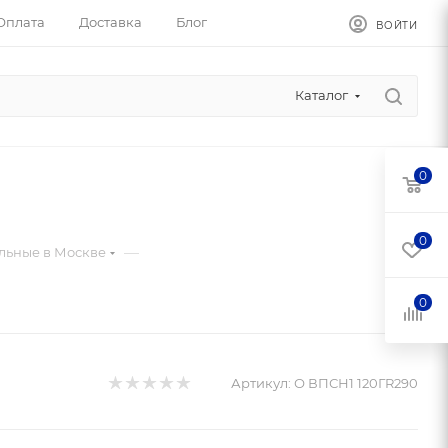
Оплата
Доставка
Блог
ВОЙТИ
Каталог
0
0
—
льные в Москве
0
Артикул:
О ВПСН1 120ГR290