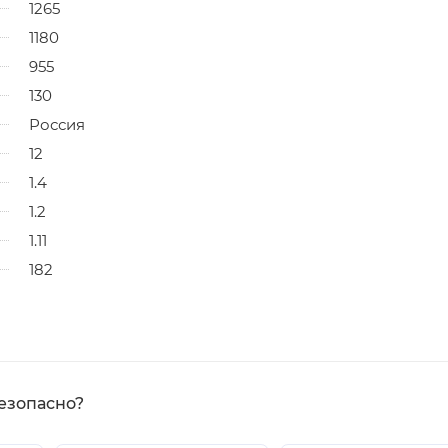
1265
1180
955
130
Россия
12
1.4
1.2
1.11
182
езопасно?