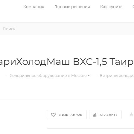
Компания
Готовые решения
Как купить
ариХолодМаш ВХС-1,5 Таир
—
—
Холодильное оборудование в Москве
Витрины холоди
В ИЗБРАННОЕ
СРАВНИТЬ