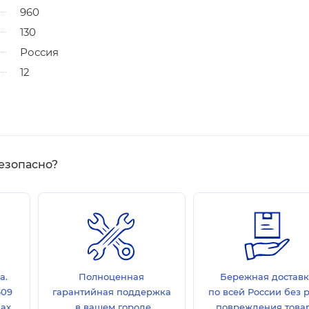
960
130
Россия
12
езопасно?
а.
Полноценная
Бережная достав
609
гарантийная поддержка
по всей России без 
дах
в вашем городе.
повреждения товар