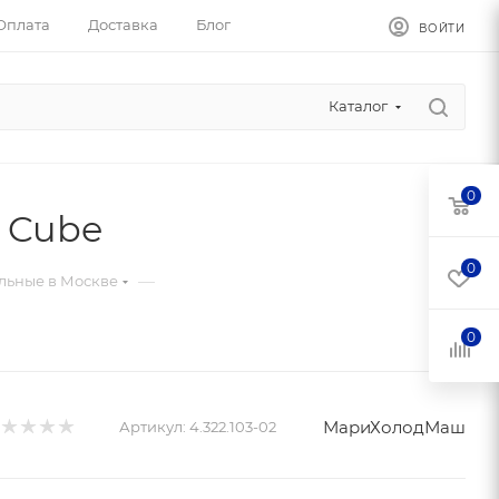
Оплата
Доставка
Блог
ВОЙТИ
Каталог
0
 Cube
0
—
льные в Москве
0
МариХолодМаш
Артикул:
4.322.103-02