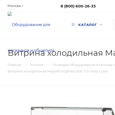
8 (800) 600-26-33
Москва
КАТАЛОГ
Витрина холодильная М
—
—
Главная
Каталог
По видам оборудования в Москве
Витрина холодильная МариХолодМаш ВХС-1,5 Таир Cube