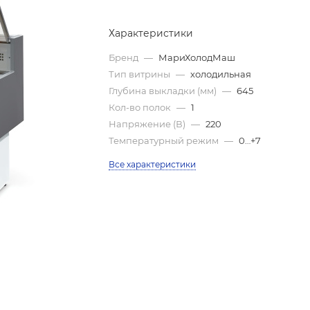
Характеристики
Бренд
—
МариХолодМаш
Тип витрины
—
холодильная
Глубина выкладки (мм)
—
645
Кол-во полок
—
1
Напряжение (В)
—
220
Температурный режим
—
0…+7
Все характеристики