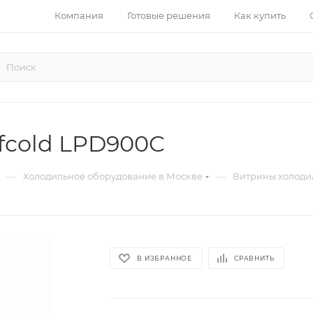
Компания
Готовые решения
Как купить
fcold LPD900C
—
—
Холодильное оборудование в Москве
Витрины холоди
В ИЗБРАННОЕ
СРАВНИТЬ