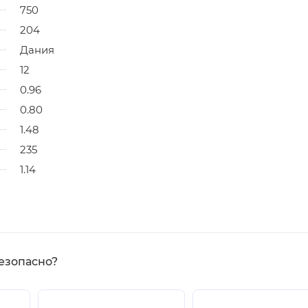
750
204
Дания
12
0.96
0.80
1.48
235
1.14
езопасно?