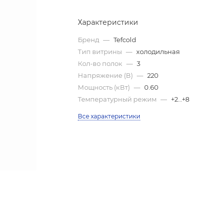
Характеристики
Бренд
—
Tefcold
Тип витрины
—
холодильная
Кол-во полок
—
3
Напряжение (В)
—
220
Мощность (кВт)
—
0.60
Температурный режим
—
+2…+8
Все характеристики