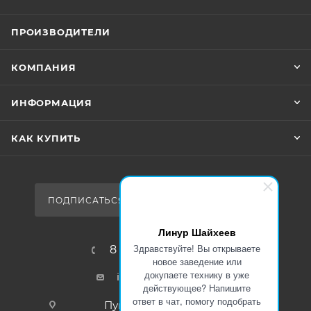
ПРОИЗВОДИТЕЛИ
КОМПАНИЯ
ИНФОРМАЦИЯ
КАК КУПИТЬ
ПОДПИСАТЬСЯ НА РАССЫЛКУ
Линур Шайхеев
Здравствуйте! Вы открываете
8 (800) 600-26-33
новое заведение или
докупаете технику в уже
info@liramarket.ru
действующее? Напишите
ответ в чат, помогу подобрать
Пункт самовывоза для