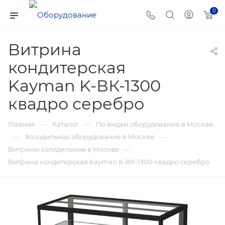
0
Витрина
кондитерская
Kayman K-ВК-1300
квадро серебро
—
—
Главная
Каталог
По видам оборудования в Москве
—
—
Холодильное оборудование в Москве
—
Витрины холодильные в Москве
Витрина кондитерская Kayman K-ВК-1300 квадро серебро