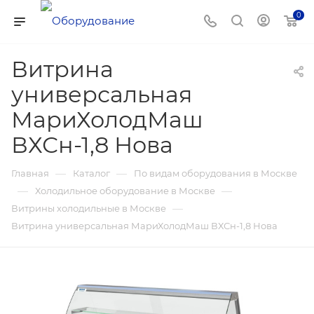
0
Витрина
универсальная
МариХолодМаш
ВХСн-1,8 Нова
—
—
Главная
Каталог
По видам оборудования в Москве
—
—
Холодильное оборудование в Москве
—
Витрины холодильные в Москве
Витрина универсальная МариХолодМаш ВХСн-1,8 Нова