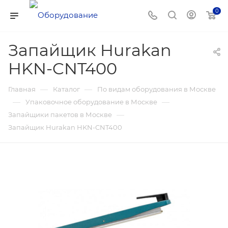
0
Запайщик Hurakan
HKN-CNT400
—
—
Главная
Каталог
По видам оборудования в Москве
—
—
Упаковочное оборудование в Москве
—
Запайщики пакетов в Москве
Запайщик Hurakan HKN-CNT400