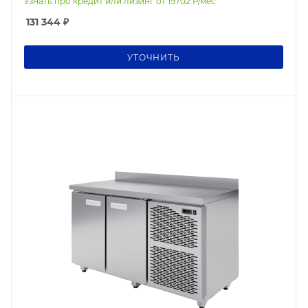
Узнать про кредит или лизинг от
19702
Р/мес
131 344
₽
УТОЧНИТЬ