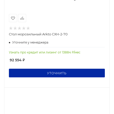
Стол морозильный Arkto СХН-2-70
Уточните у менеджера
Узнать про кредит или лизинг от
13884
Р/мес
92 554
₽
УТОЧНИТЬ