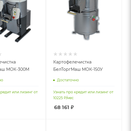
ечистка
Картофелечистка
аш МОК-300М
БелТоргМаш МОК-150У
но
Достаточно
кредит или лизинг от
Узнать про кредит или лизинг от
10225
Р/мес
68 161
₽