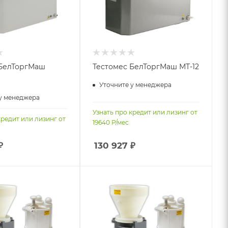
 БелТоргМаш
Тестомес БелТоргМаш МТ-12
Уточните у менеджера
у менеджера
Узнать про кредит или лизинг от
кредит или лизинг от
19640
Р/мес
₽
130 927
₽