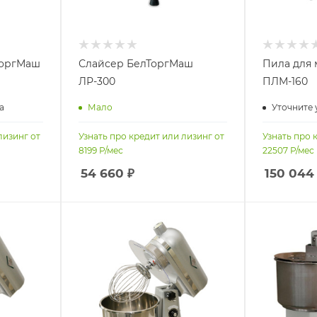
ТоргМаш
Слайсер БелТоргМаш
Пила для 
ЛР-300
ПЛМ-160
а
Мало
Уточните 
лизинг от
Узнать про кредит или лизинг от
Узнать про 
8199
Р/мес
22507
Р/мес
54 660
₽
150 044