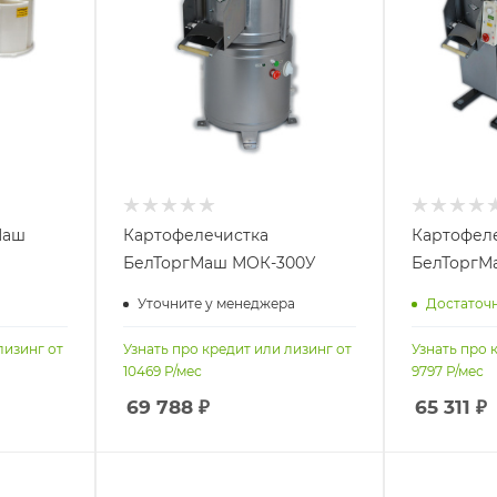
Маш
Картофелечистка
Картофел
БелТоргМаш МОК-300У
БелТоргМ
Уточните у менеджера
Достаточ
лизинг от
Узнать про кредит или лизинг от
Узнать про 
10469
Р/мес
9797
Р/мес
69 788
₽
65 311
₽