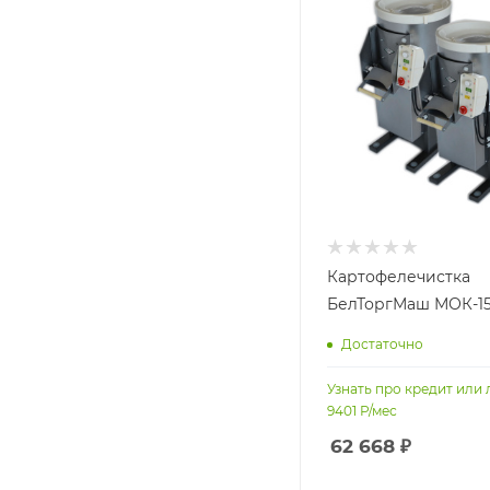
Картофелечистка
БелТоргМаш МОК-1
Достаточно
Узнать про кредит или 
9401
Р/мес
62 668
₽