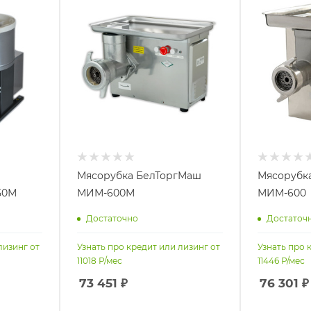
Мясорубка БелТоргМаш
Мясорубк
50М
МИМ-600М
МИМ-600
Достаточно
Достаточ
лизинг от
Узнать про кредит или лизинг от
Узнать про 
11018
Р/мес
11446
Р/мес
73 451
₽
76 301
₽