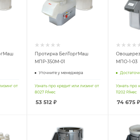
ргМаш
Протирка БелТоргМаш
Овощерез
МПР-350М-01
МПО-1-03
Уточните у менеджера
Достаточ
лизинг от
Узнать про кредит или лизинг от
Узнать про 
8027
Р/мес
11202
Р/мес
53 512
₽
74 675
₽