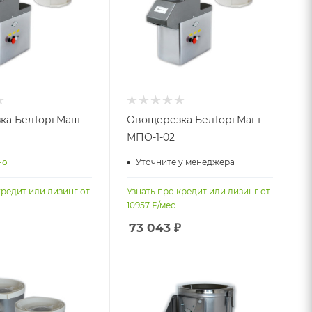
ка БелТоргМаш
Овощерезка БелТоргМаш
МПО-1-02
но
Уточните у менеджера
кредит или лизинг от
Узнать про кредит или лизинг от
10957
Р/мес
73 043
₽