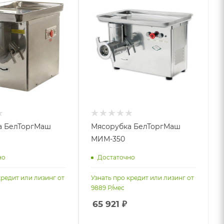
а БелТоргМаш
Мясорубка БелТоргМаш
МИМ-350
но
Достаточно
кредит или лизинг от
Узнать про кредит или лизинг от
9889
Р/мес
65 921
₽