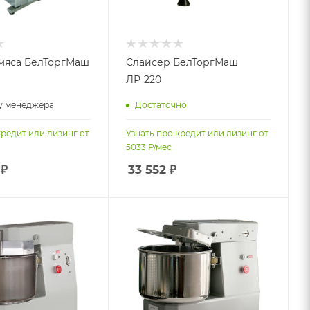
мяса БелТоргМаш
Слайсер БелТоргМаш
ЛР-220
у менеджера
Достаточно
кредит или лизинг от
Узнать про кредит или лизинг от
5033
Р/мес
₽
33 552
₽