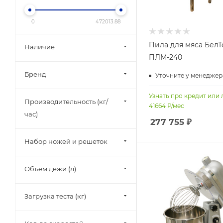
0
472013.88
Пила для мяса Бел
Наличие
ПЛМ-240
Бренд
Уточните у менеджер
Узнать про кредит или 
Производительность (кг/
41664
Р/мес
час)
277 755
₽
Набор ножей и решеток
Объем дежи (л)
Загрузка теста (кг)