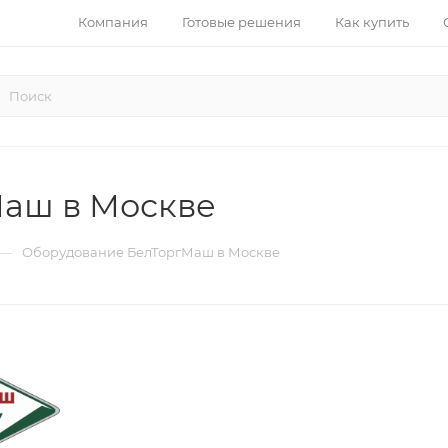
Компания
Готовые решения
Как купить
аш в Москве
—
Оборудование БелТоргМаш в Москве