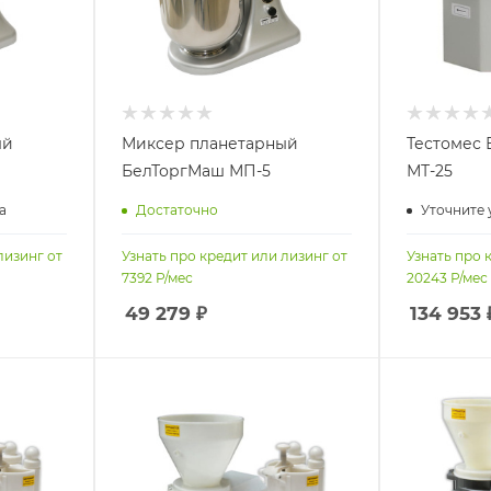
ый
Миксер планетарный
Тестомес
БелТоргМаш МП-5
МТ-25
а
Достаточно
Уточните 
лизинг от
Узнать про кредит или лизинг от
Узнать про 
7392
Р/мес
20243
Р/мес
49 279
₽
134 953