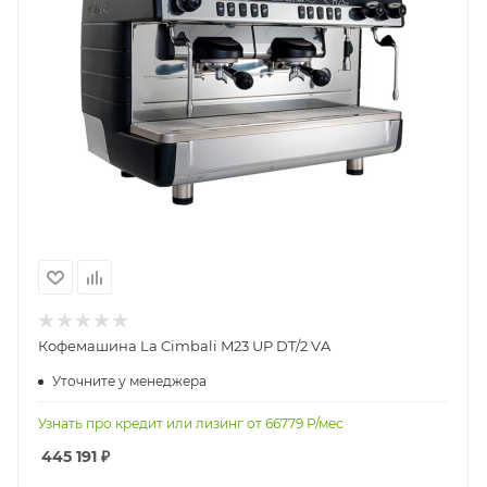
Кофемашина La Cimbali M23 UP DT/2 VA
Уточните у менеджера
Узнать про кредит или лизинг от
66779
Р/мес
445 191
₽