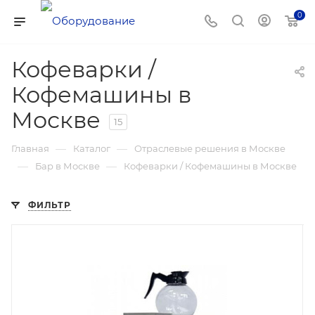
0
Кофеварки /
Кофемашины в
Москве
15
—
—
Главная
Каталог
Отраслевые решения в Москве
—
—
Бар в Москве
Кофеварки / Кофемашины в Москве
ФИЛЬТР