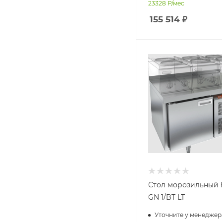
23328
Р/мес
155 514
₽
Стол морозильный 
GN 1/BT LT
Уточните у менеджер