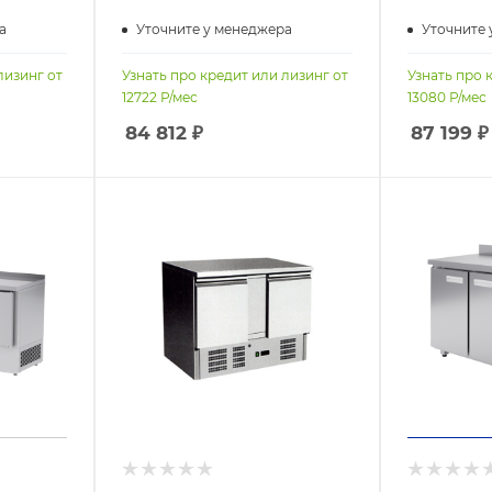
а
Уточните у менеджера
Уточните 
лизинг от
Узнать про кредит или лизинг от
Узнать про 
12722
Р/мес
13080
Р/мес
84 812
₽
87 199
₽