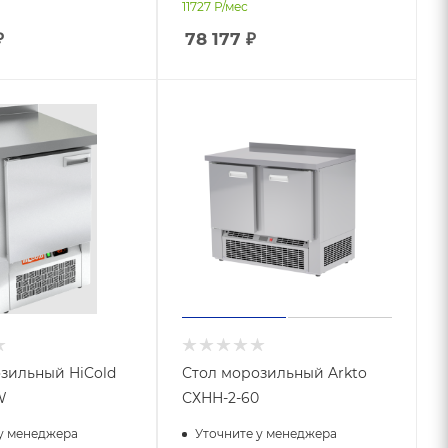
11727
Р/мес
₽
78 177
₽
зильный HiCold
Стол морозильный Arkto
W
СХНН-2-60
у менеджера
Уточните у менеджера