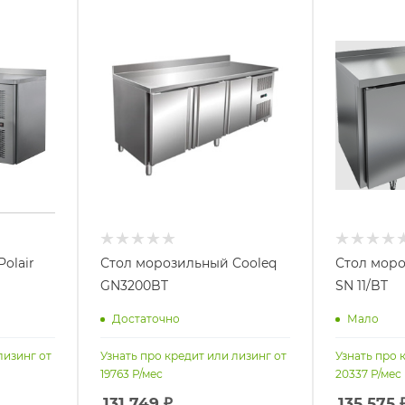
olair
Стол морозильный Cooleq
Стол моро
GN3200BT
SN 11/BT
Достаточно
Мало
лизинг от
Узнать про кредит или лизинг от
Узнать про 
19763
Р/мес
20337
Р/мес
131 749
₽
135 575