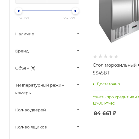
78 177
332 279
Наличие
Бренд
Стол морозильный 
Объем (л)
SS45BT
Достаточно
Температурный режим
камеры
Узнать про кредит или 
12700
Р/мес
Кол-во дверей
84 661
₽
Кол-во ящиков