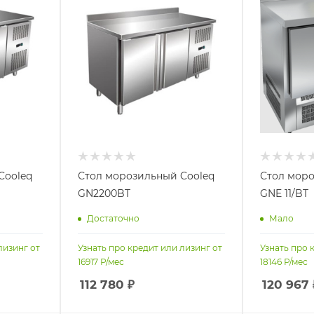
Cooleq
Стол морозильный Cooleq
Стол моро
GN2200BT
GNE 11/BT
Достаточно
Мало
лизинг от
Узнать про кредит или лизинг от
Узнать про 
16917
Р/мес
18146
Р/мес
112 780
₽
120 967