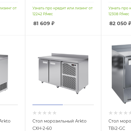
лизинг от
Узнать про кредит или лизинг от
Узнать про 
12242
Р/мес
12308
Р/мес
81 609
₽
82 050
Arkto
Стол морозильный Arkto
Стол моро
СХН-2-60
TBi2-GC