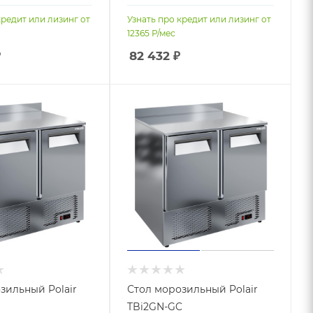
кредит или лизинг от
Узнать про кредит или лизинг от
12365
Р/мес
₽
82 432
₽
зильный Polair
Стол морозильный Polair
TBi2GN-GC