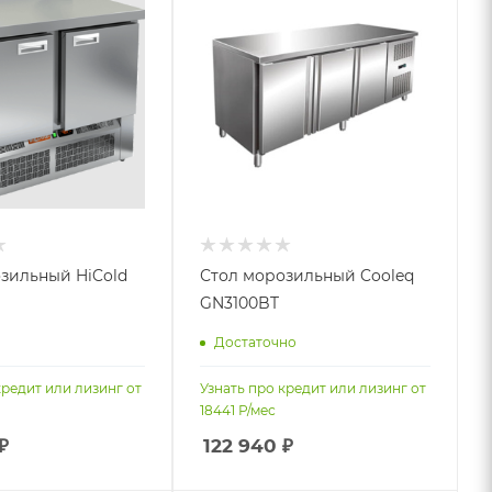
зильный HiCold
Стол морозильный Cooleq
GN3100BT
Достаточно
кредит или лизинг от
Узнать про кредит или лизинг от
18441
Р/мес
₽
122 940
₽