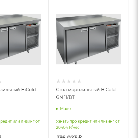
зильный HiCold
Стол морозильный HiCold
GN 11/BT
Мало
кредит или лизинг от
Узнать про кредит или лизинг от
20404
Р/мес
₽
136 023
₽