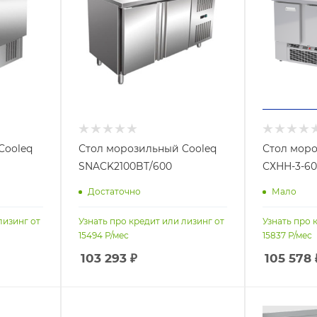
Cooleq
Стол морозильный Cooleq
Стол моро
SNACK2100BT/600
СХНН-3-60
Достаточно
Мало
лизинг от
Узнать про кредит или лизинг от
Узнать про 
15494
Р/мес
15837
Р/мес
103 293
₽
105 578