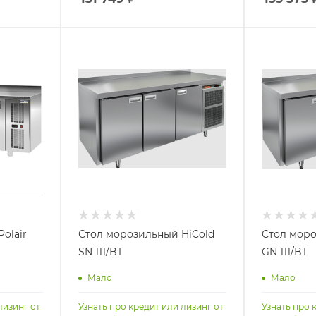
olair
Стол морозильный HiCold
Стол моро
SN 111/BT
GN 111/BT
Мало
Мало
лизинг от
Узнать про кредит или лизинг от
Узнать про 