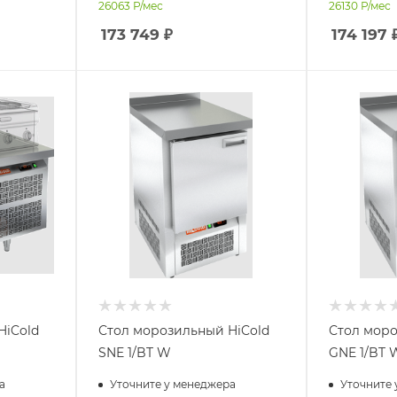
26063
Р/мес
26130
Р/мес
173 749
₽
174 197
HiCold
Стол морозильный HiCold
Стол моро
SNE 1/BT W
GNE 1/BT 
а
Уточните у менеджера
Уточните 