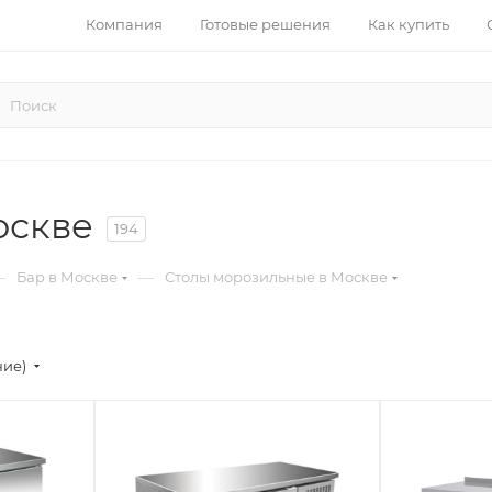
Компания
Готовые решения
Как купить
оскве
194
—
—
Бар в Москве
Столы морозильные в Москве
ние)