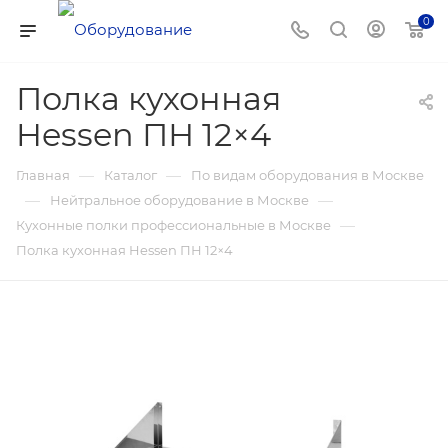
0
Полка кухонная
Hessen ПН 12×4
—
—
Главная
Каталог
По видам оборудования в Москве
—
—
Нейтральное оборудование в Москве
—
Кухонные полки профессиональные в Москве
Полка кухонная Hessen ПН 12×4