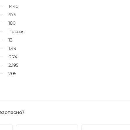
1440
675
180
Россия
12
1.49
0.74
2.195
205
езопасно?