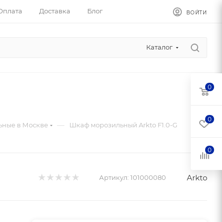
Оплата
Доставка
Блог
ВОЙТИ
Каталог
0
0
—
ные в Москве
Шкаф морозильный Arkto F1.0-G
0
Arkto
Артикул:
101000080