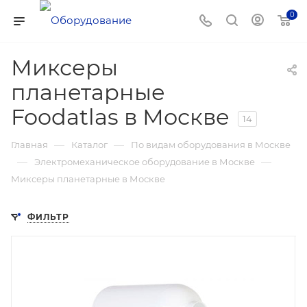
0
Миксеры
планетарные
Foodatlas в Москве
14
—
—
Главная
Каталог
По видам оборудования в Москве
—
—
Электромеханическое оборудование в Москве
Миксеры планетарные в Москве
ФИЛЬТР