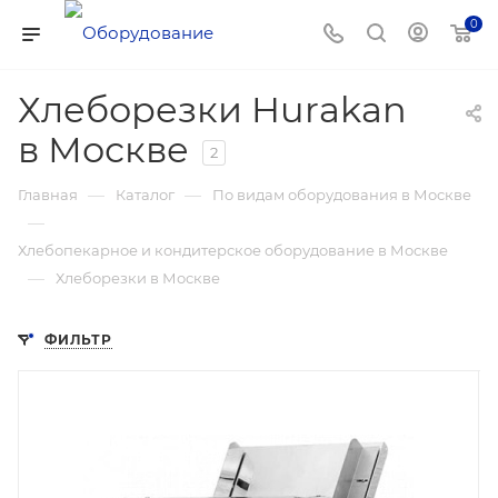
0
Хлеборезки Hurakan
в Москве
2
—
—
Главная
Каталог
По видам оборудования в Москве
—
Хлебопекарное и кондитерское оборудование в Москве
—
Хлеборезки в Москве
ФИЛЬТР