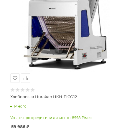
Хлеборезка Hurakan HKN-PICO12
Много
Узнать про кредит или лизинг от
8998
Р/мес
59 986
₽