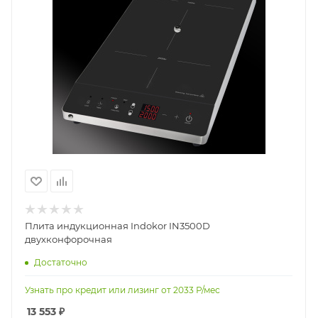
Плита индукционная Indokor IN3500D
двухконфорочная
Достаточно
Узнать про кредит или лизинг от
2033
Р/мес
13 553
₽