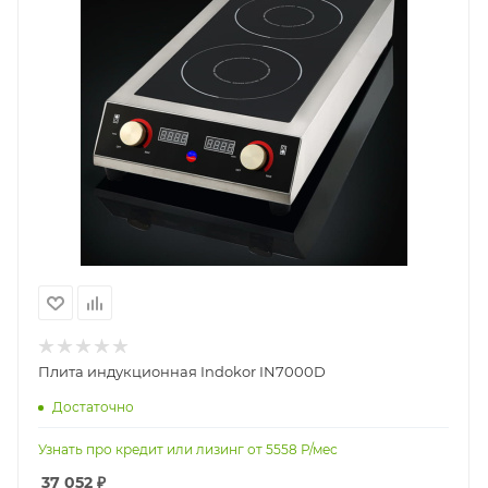
Плита индукционная Indokor IN7000D
Достаточно
Узнать про кредит или лизинг от
5558
Р/мес
37 052
₽