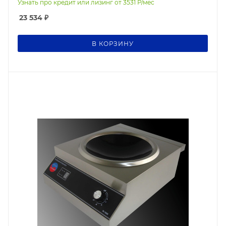
Узнать про кредит или лизинг от
3531
Р/мес
23 534
₽
В КОРЗИНУ