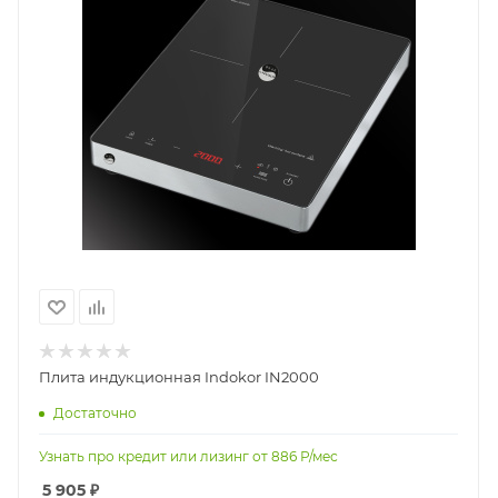
Плита индукционная Indokor IN2000
Достаточно
Узнать про кредит или лизинг от
886
Р/мес
5 905
₽