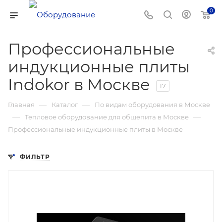
0
Профессиональные
индукционные плиты
Indokor в Москве
17
—
—
Главная
Каталог
По видам оборудования в Москве
—
—
Тепловое оборудование для общепита в Москве
Профессиональные индукционные плиты в Москве
ФИЛЬТР