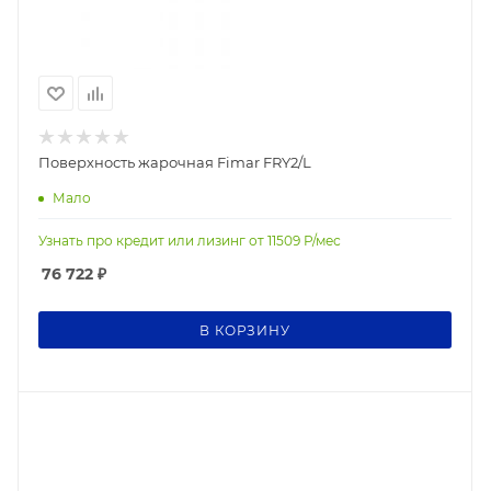
Поверхность жарочная Fimar FRY2/L
Мало
Узнать про кредит или лизинг от
11509
Р/мес
76 722
₽
В КОРЗИНУ