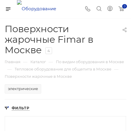
0
Поверхности
жарочные Fimar в
Москве
4
—
—
Главная
Каталог
По видам оборудования в Москве
—
—
Тепловое оборудование для общепита в Москве
Поверхности жарочные в Москве
электрические
ФИЛЬТР