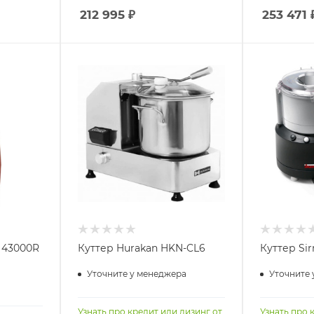
212 995
₽
253 471
 43000R
Куттер Hurakan HKN-CL6
Куттер Sir
Уточните у менеджера
Уточните 
Узнать про кредит или лизинг от
Узнать про 