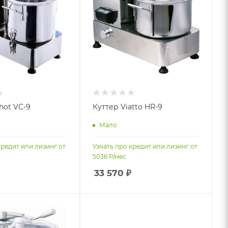
hot VC-9
Куттер Viatto HR-9
Мало
кредит или лизинг от
Узнать про кредит или лизинг от
5036
Р/мес
33 570
₽