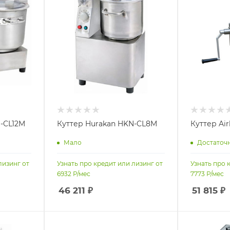
-CL12M
Куттер Hurakan HKN-CL8M
Куттер Air
Мало
Достаточ
лизинг от
Узнать про кредит или лизинг от
Узнать про 
6932
Р/мес
7773
Р/мес
46 211
₽
51 815
₽