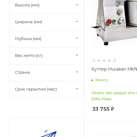
Высота (мм)
Ширина (мм)
Глубина (мм)
Вес нетто (кг)
Куттер Hurakan HK
Страна
Много
Срок гарантии (мес)
Узнать про кредит или 
5064
Р/мес
33 755
₽