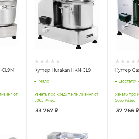
N-CL9M
Куттер Hurakan HKN-CL9
Куттер Ga
Мало
Достаточ
лизинг от
Узнать про кредит или лизинг от
Узнать про 
5065
Р/мес
5665
Р/мес
33 767
₽
37 766
₽