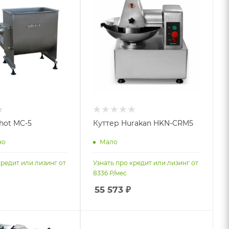
hot MC-5
Куттер Hurakan HKN-CRM5
но
Мало
кредит или лизинг от
Узнать про кредит или лизинг от
8336
Р/мес
55 573
₽