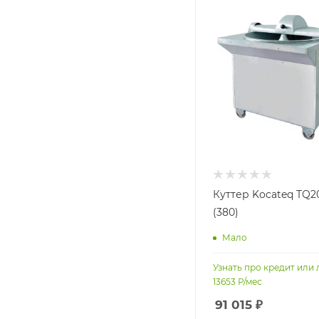
Куттер Kocateq TQ
(380)
Мало
Узнать про кредит или 
13653
Р/мес
91 015
₽