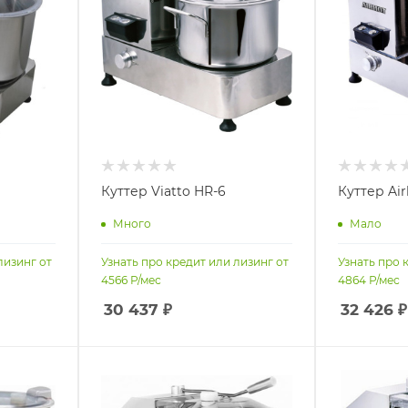
Куттер Viatto HR-6
Куттер Air
Много
Мало
лизинг от
Узнать про кредит или лизинг от
Узнать про 
4566
Р/мес
4864
Р/мес
30 437
₽
32 426
₽