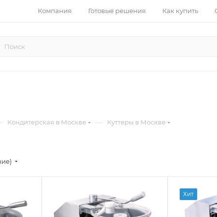
Компания
Готовые решения
Как купить
—
—
Кондитерская в Москве
Куттеры в Москве
ние)
Хит