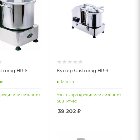
strorag HR-6
Куттер Gastrorag HR-9
но
Много
кредит или лизинг от
Узнать про кредит или лизинг от
5881
Р/мес
39 202
₽