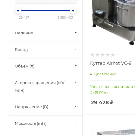
29 427
3 380 403
Наличие
Бренд
Куттер Airhot VC-6
Объем (л)
Достаточно
Скорость вращения (об/
Узнать про кредит или 
мин)
4415
Р/мес
29 428
₽
Напряжение (В)
Мощность (кВт)