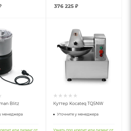
₽
376 225
₽
man Blitz
Куттер Kocateq TQ5NW
у менеджера
Уточните у менеджера
кредит или лизинг от
Узнать про кредит или лизинг от