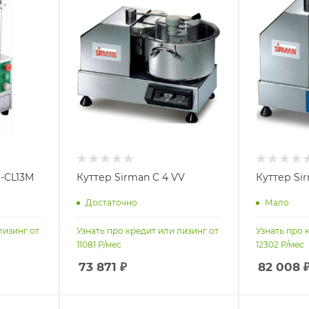
-CL13M
Куттер Sirman C 4 VV
Куттер Si
Достаточно
Мало
лизинг от
Узнать про кредит или лизинг от
Узнать про 
11081
Р/мес
12302
Р/мес
73 871
₽
82 008