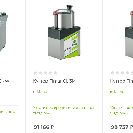
20NW
Куттер Fimar CL 3M
Куттер Fi
Мало
Мало
Узнать про кредит или лизинг от
Узнать про 
лизинг от
13675
Р/мес
14811
Р/мес
91 166
₽
98 737
₽