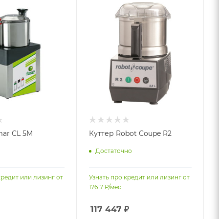
mar CL 5M
Куттер Robot Coupe R2
Достаточно
кредит или лизинг от
Узнать про кредит или лизинг от
17617
Р/мес
117 447
₽