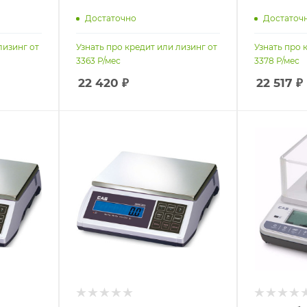
Достаточно
Достаточ
лизинг от
Узнать про кредит или лизинг от
Узнать про 
3363
Р/мес
3378
Р/мес
22 420
₽
22 517
₽