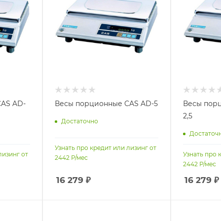
AS AD-
Весы порционные CAS AD-5
Весы пор
2,5
Достаточно
Достаточ
Узнать про кредит или лизинг от
лизинг от
Узнать про 
2442
Р/мес
2442
Р/мес
16 279
₽
16 279
₽