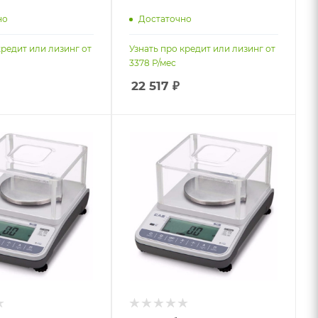
но
Достаточно
кредит или лизинг от
Узнать про кредит или лизинг от
3378
Р/мес
22 517
₽