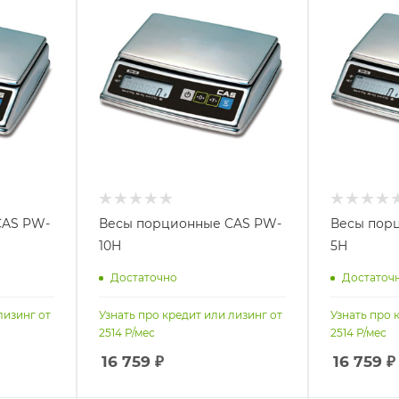
CAS PW-
Весы порционные CAS PW-
Весы пор
10H
5H
Достаточно
Достаточ
лизинг от
Узнать про кредит или лизинг от
Узнать про 
2514
Р/мес
2514
Р/мес
16 759
₽
16 759
₽