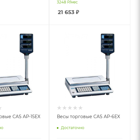
3248
Р/мес
21 653
₽
овые CAS AP-15EX
Весы торговые CAS AP-6EX
но
Достаточно