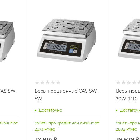
CAS SW-
Весы порционные CAS SW-
Весы пор
5W
20W (DD)
Достаточно
Достаточ
лизинг от
Узнать про кредит или лизинг от
Узнать про 
2673
Р/мес
2802
Р/мес
17 814
₽
18 678
₽