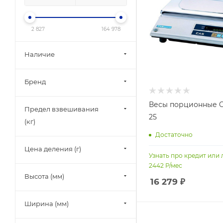
2 827
164 978
Наличие
Бренд
Весы порционные C
Предел взвешивания
25
(кг)
Достаточно
Цена деления (г)
Узнать про кредит или 
2442
Р/мес
Высота (мм)
16 279
₽
Ширина (мм)