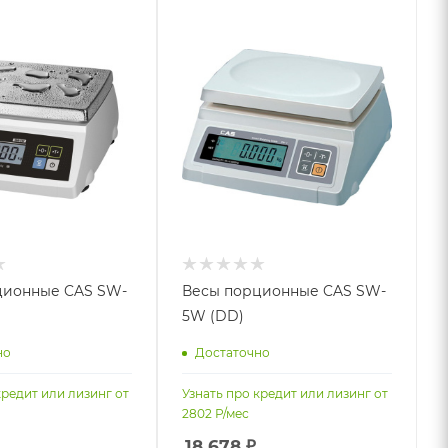
ционные CAS SW-
Весы порционные CAS SW-
5W (DD)
но
Достаточно
кредит или лизинг от
Узнать про кредит или лизинг от
2802
Р/мес
18 678
₽