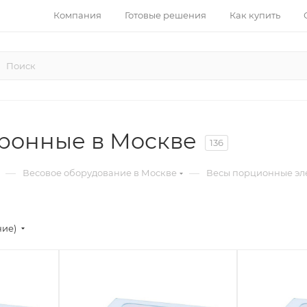
Компания
Готовые решения
Как купить
ронные в Москве
136
—
—
Весовое оборудование в Москве
Весы порционные эл
ние)