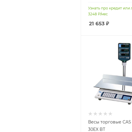
Узнать про кредит или 
3248
Р/мес
21 653
₽
Весы торговые CAS
30EX BT