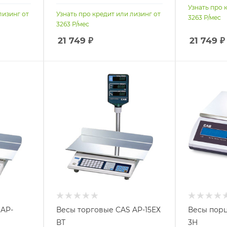
Узнать про 
лизинг от
Узнать про кредит или лизинг от
3263
Р/мес
3263
Р/мес
21 749
₽
21 749
₽
 AP-
Весы торговые CAS AP-15ЕХ
Весы пор
ВТ
3H