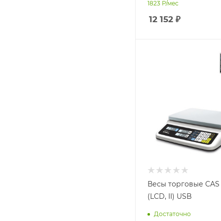
1823
Р/мес
12 152
₽
Весы торговые CAS
(LCD, II) USB
Достаточно