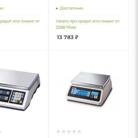
но
Достаточно
кредит или лизинг от
Узнать про кредит или лизинг от
2068
Р/мес
13 783
₽