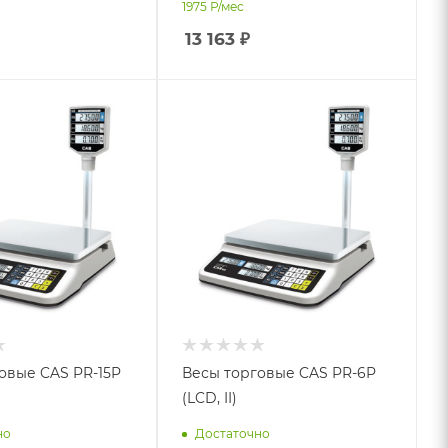
1975
Р/мес
13 163
₽
овые CAS PR-15P
Весы торговые CAS PR-6P
(LCD, II)
но
Достаточно