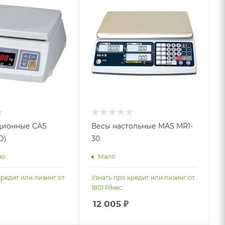
ционные CAS
Весы настольные MAS MR1-
D)
30
но
Мало
кредит или лизинг от
Узнать про кредит или лизинг от
1801
Р/мес
12 005
₽