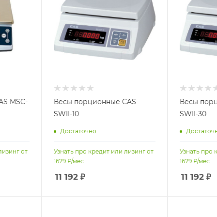
AS MSC-
Весы порционные CAS
Весы пор
SWII-10
SWII-30
Достаточно
Достаточ
лизинг от
Узнать про кредит или лизинг от
Узнать про 
1679
Р/мес
1679
Р/мес
11 192
₽
11 192
₽