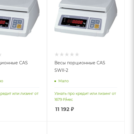
ционные CAS
Весы порционные CAS
SWII-2
но
Мало
кредит или лизинг от
Узнать про кредит или лизинг от
1679
Р/мес
11 192
₽