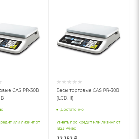
овые CAS PR-30B
Весы торговые CAS PR-30B
SB
(LCD, II)
но
Достаточно
кредит или лизинг от
Узнать про кредит или лизинг от
1823
Р/мес
12 152
₽