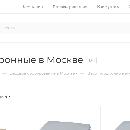
Компания
Готовые решения
Как купить
ронные в Москве
136
—
—
Весовое оборудование в Москве
Весы порционные эл
ние)