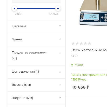
2 827
164 978
Наличие
Бренд
Весы настольные M
Предел взвешивания
05D
(кг)
Мало
Цена деления (г)
Узнать про кредит или 
1596
Р/мес
Высота (мм)
10 636
₽
Ширина (мм)