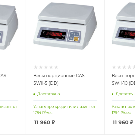
CAS
Весы порционные CAS
Весы пор
SWII-5 (DD)
SWII-10 (D
Достаточно
Достаточ
лизинг от
Узнать про кредит или лизинг от
Узнать про 
1794
Р/мес
1794
Р/мес
11 960
₽
11 960
₽