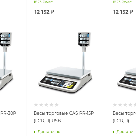
1823
Р/мес
1823
Р/мес
12 152
₽
12 152
₽
 PR-30P
Весы торговые CAS PR-15P
Весы торг
(LCD, II) USB
(LCD, II)
Достаточно
Достаточ