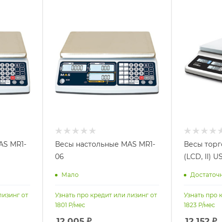
AS MR1-
Весы настольные MAS MR1-
Весы торг
06
(LCD, II) U
Мало
Достаточ
лизинг от
Узнать про кредит или лизинг от
Узнать про 
1801
Р/мес
1823
Р/мес
12 005
₽
12 152
₽