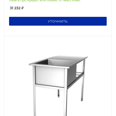
Узнать про кредит или лизинг от
4685
Р/мес
31 232
₽
УТОЧНИТЬ