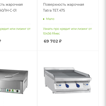
сть жарочная
Поверхность жарочная
0/1Н-С-01
Tatra TET.47S
Мало
кредит или лизинг от
Узнать про кредит или лизинг от
10456
Р/мес
₽
69 702
₽