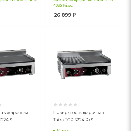
4035
Р/мес
26 899
₽
сть жарочная
Поверхность жарочная
5224 S
Tatra TGP 5224 R+S
Много