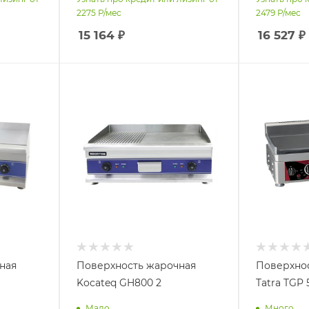
2275
Р/мес
2479
Р/мес
15 164
₽
16 527
₽
ная
Поверхность жарочная
Поверхно
Kocateq GH800 2
Tatra TGP 
Мало
Много