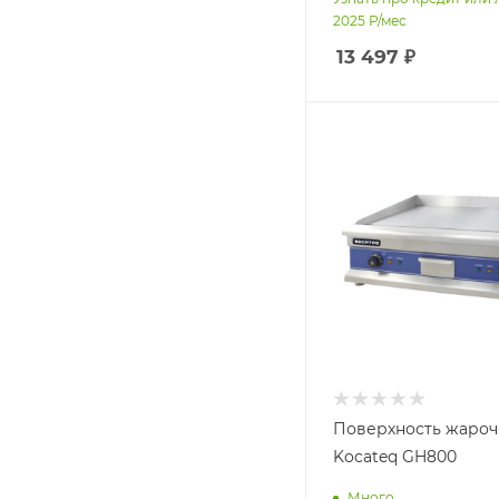
2025
Р/мес
13 497
₽
Поверхность жароч
Kocateq GH800
Много