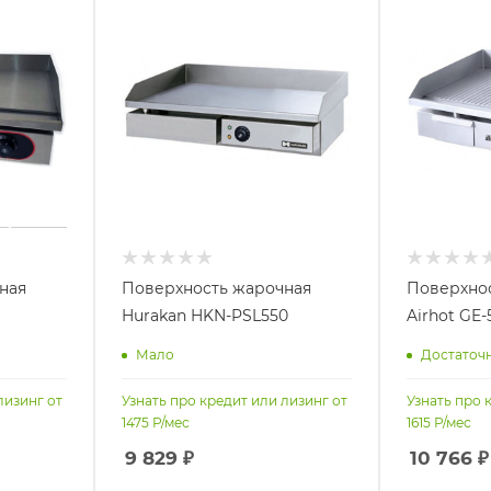
ная
Поверхность жарочная
Поверхно
Hurakan HKN-PSL550
Airhot GE-
Мало
Достаточ
лизинг от
Узнать про кредит или лизинг от
Узнать про 
1475
Р/мес
1615
Р/мес
9 829
₽
10 766
₽