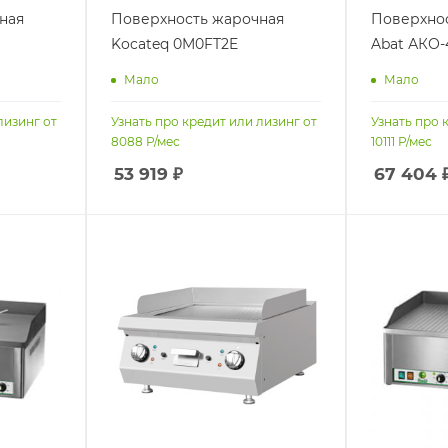
ная
Поверхность жарочная
Поверхно
Kocateq 0M0FT2E
Abat АКО-4
Мало
Мало
лизинг от
Узнать про кредит или лизинг от
Узнать про 
8088
Р/мес
10111
Р/мес
53 919
₽
67 404