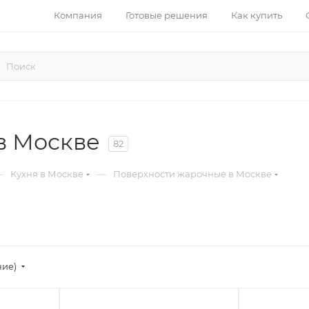
Компания
Готовые решения
Как купить
в Москве
82
—
—
Кухня в Москве
Поверхности жарочные в Москве
ние)