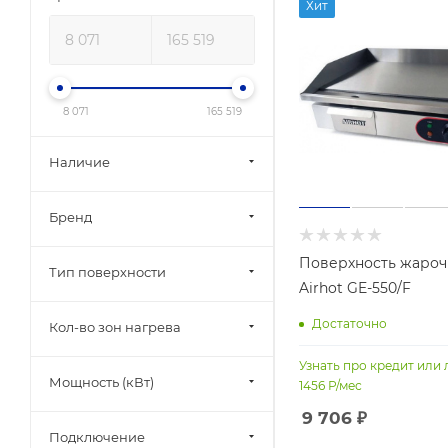
Хит
8 071
165 519
Наличие
Бренд
Поверхность жароч
Тип поверхности
Airhot GE-550/F
Достаточно
Кол-во зон нагрева
Узнать про кредит или 
Мощность (кВт)
1456
Р/мес
9 706
₽
Подключение