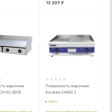
13 207
₽
сть жарочная
Поверхность жарочная
 GH-EG-820E
Kocateq GH650 2
Мало
кредит или лизинг от
Узнать про кредит или лизинг от