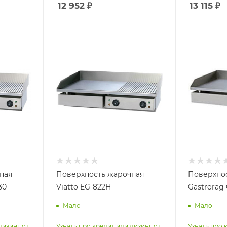
12 952
₽
13 115
₽
ная
Поверхность жарочная
Поверхно
30
Viatto EG-822H
Gastrorag
Мало
Мало
лизинг от
Узнать про кредит или лизинг от
Узнать про 