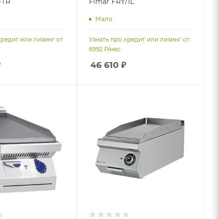
FTR
Fimar FRY/1L
Мало
кредит или лизинг от
Узнать про кредит или лизинг от
6992
Р/мес
₽
46 610
₽