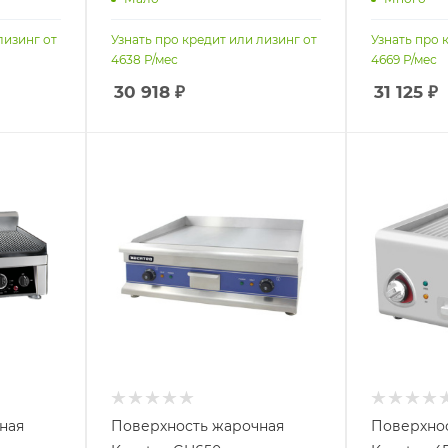
лизинг от
Узнать про кредит или лизинг от
Узнать про 
4638
Р/мес
4669
Р/мес
30 918
₽
31 125
₽
ная
Поверхность жарочная
Поверхно