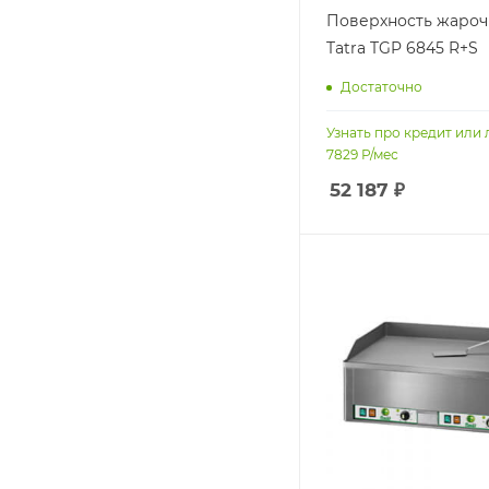
Поверхность жароч
Tatra TGP 6845 R+S
Достаточно
Узнать про кредит или 
7829
Р/мес
52 187
₽