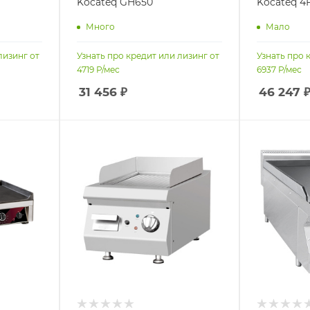
Kocateq GH650
Kocateq 4
Много
Мало
лизинг от
Узнать про кредит или лизинг от
Узнать про 
4719
Р/мес
6937
Р/мес
31 456
₽
46 247