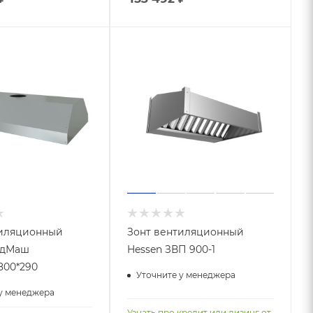
тиляционный
Зонт вентиляционный
одМаш
Hessen ЗВП 900-1
800*290
Уточните у менеджера
у менеджера
Узнать про кредит или лизинг от