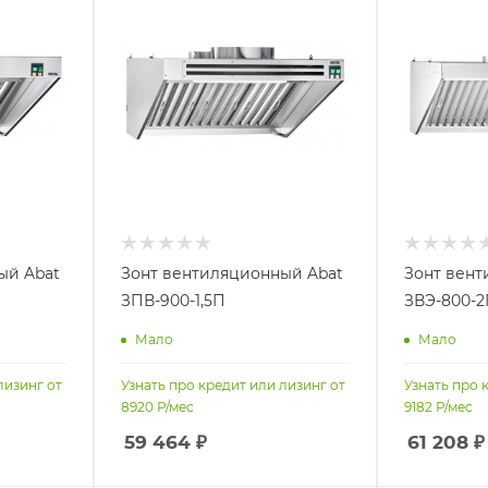
ый Abat
Зонт вентиляционный Abat
Зонт вент
ЗПВ-900-1,5П
ЗВЭ-800-2
Мало
Мало
лизинг от
Узнать про кредит или лизинг от
Узнать про 
8920
Р/мес
9182
Р/мес
59 464
₽
61 208
₽