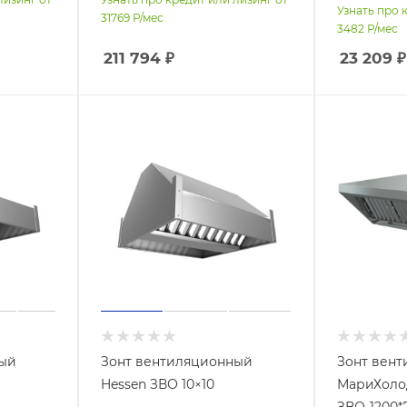
Узнать про 
31769
Р/мес
3482
Р/мес
211 794
₽
23 209
₽
ный
Зонт вентиляционный
Зонт вен
Hessen ЗВО 10×10
МариХол
ЗВО-1200*