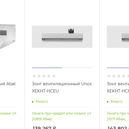
ый Abat
Зонт вентиляционный Unox
Зонт вен
XEKHT-HCEU
XEKHT-HC
Много
Много
лизинг от
Узнать про кредит или лизинг от
Узнать про 
20891
Р/мес
21571
Р/мес
139 267
₽
143 802