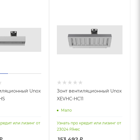
тиляционный Unox
Зонт вентиляционный Unox
HS
XEVHC-HC11
Мало
кредит или лизинг от
Узнать про кредит или лизинг от
23024
Р/мес
₽
153 492
₽