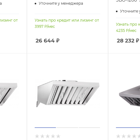
а
Уточните у менеджера
Уточните 
лизинг от
Узнать про кредит или лизинг от
Узнать про 
3997
Р/мес
4235
Р/мес
26 644
₽
28 232
₽