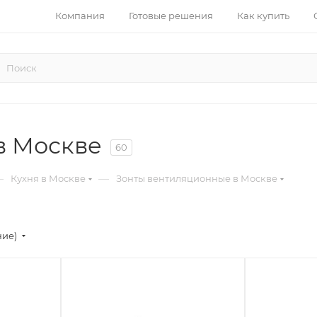
Компания
Готовые решения
Как купить
в Москве
60
—
—
Кухня в Москве
Зонты вентиляционные в Москве
ние)