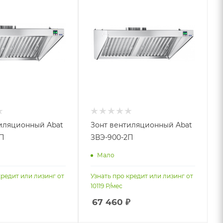
иляционный Abat
Зонт вентиляционный Abat
П
ЗВЭ-900-2П
Мало
кредит или лизинг от
Узнать про кредит или лизинг от
10119
Р/мес
67 460
₽