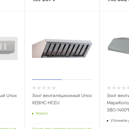
ый Unox
Зонт вентиляционный Unox
Зонт вен
XEBHC-HCEU
МариХол
ЗВО-1400*
Много
Уточните 
лизинг от
Узнать про кредит или лизинг от