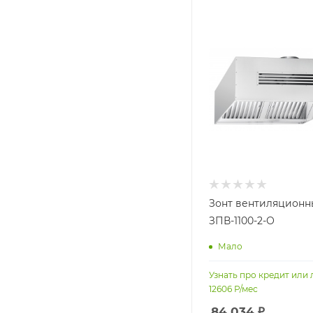
Зонт вентиляционн
ЗПВ-1100-2-О
Мало
Узнать про кредит или 
12606
Р/мес
84 034
₽