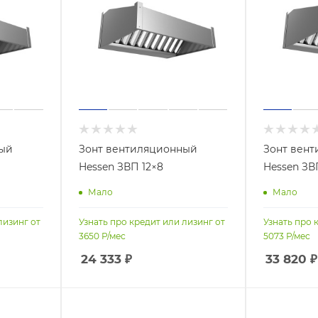
ный
Зонт вентиляционный
Зонт вен
Hessen ЗВП 12×8
Hessen ЗВ
Мало
Мало
лизинг от
Узнать про кредит или лизинг от
Узнать про 
3650
Р/мес
5073
Р/мес
24 333
₽
33 820
₽