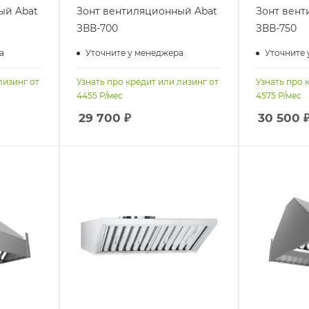
ый Abat
Зонт вентиляционный Abat
Зонт вент
ЗВВ-700
ЗВВ-750
а
Уточните у менеджера
Уточните 
лизинг от
Узнать про кредит или лизинг от
Узнать про 
4455
Р/мес
4575
Р/мес
29 700
₽
30 500