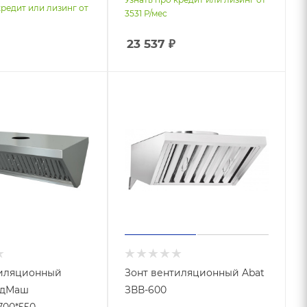
кредит или лизинг от
3531
Р/мес
23 537
₽
тиляционный
Зонт вентиляционный Abat
одМаш
ЗВВ-600
700*550