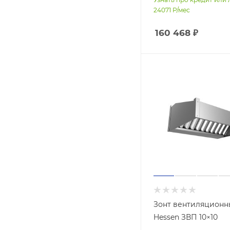
24071
Р/мес
160 468
₽
Зонт вентиляцион
Hessen ЗВП 10×10