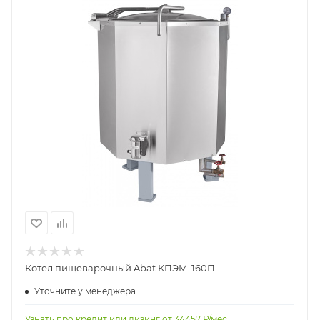
Котел пищеварочный Abat КПЭМ-160П
Уточните у менеджера
Узнать про кредит или лизинг от
34457
Р/мес