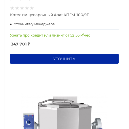
Котел пищеварочный Abat КПГМ-100/9Т
Уточните у менеджера
Узнать про кредит или лизинг от
52156
Р/мес
347 701
₽
УТОЧНИТЬ