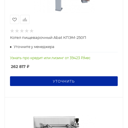
Котел пищеварочный Abat КПЭМ-250П
Уточните у менеджера
Узнать про кредит или лизинг от
39423
Р/мес
262 817
₽
УТОЧНИТЬ