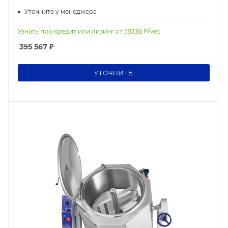
Уточните у менеджера
Узнать про кредит или лизинг от
59336
Р/мес
395 567
₽
УТОЧНИТЬ