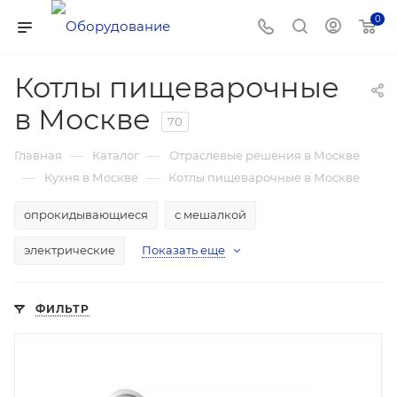
0
Котлы пищеварочные
в Москве
70
—
—
Главная
Каталог
Отраслевые решения в Москве
—
—
Кухня в Москве
Котлы пищеварочные в Москве
опрокидывающиеся
с мешалкой
электрические
Показать еще
ФИЛЬТР