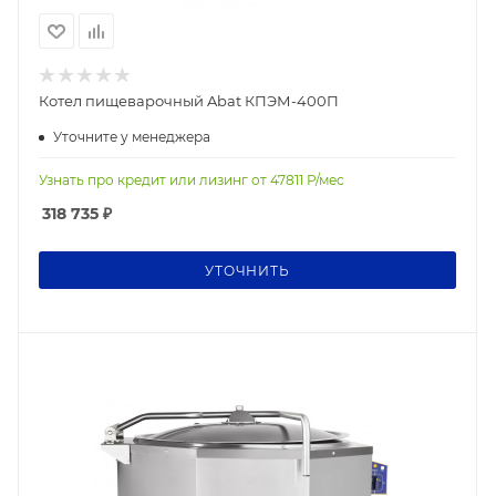
Котел пищеварочный Abat КПЭМ-400П
Уточните у менеджера
Узнать про кредит или лизинг от
47811
Р/мес
318 735
₽
УТОЧНИТЬ