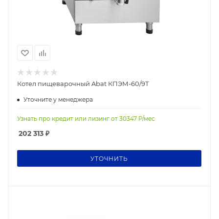
Котел пищеварочный Abat КПЭМ-60/9Т
Уточните у менеджера
Узнать про кредит или лизинг от
30347
Р/мес
202 313
₽
УТОЧНИТЬ