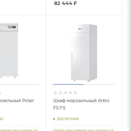
82 444
₽
зильный Polair
Шкаф морозильный Arkto
F0.7-S
но
Достаточно
кредит или лизинг от
Узнать про кредит или лизинг от