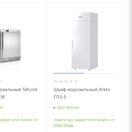
зильный Tefcold
Шкаф морозильный Arkto
EW
F0.5-S
но
Достаточно
кредит или лизинг от
Узнать про кредит или лизинг от
12367
Р/мес