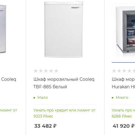
 Cooleq
Шкаф морозильный Cooleq
Шкаф мор
TBF-88S белый
Hurakan 
Мало
Много
лизинг от
Узнать про кредит или лизинг от
Узнать про 
5023
Р/мес
6288
Р/мес
33 482
₽
41 920
₽