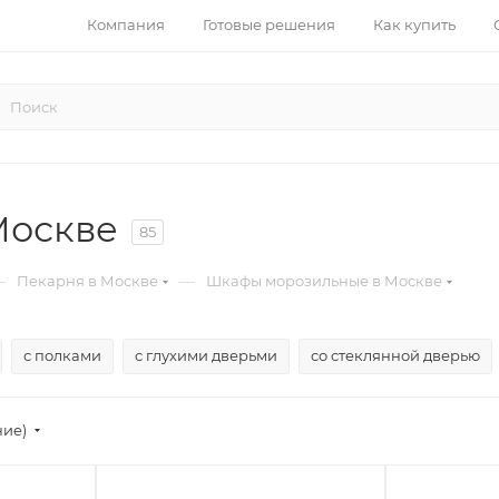
Компания
Готовые решения
Как купить
Москве
85
—
—
Пекарня в Москве
Шкафы морозильные в Москве
с полками
с глухими дверьми
со стеклянной дверью
ние)