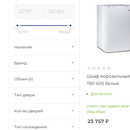
23 757
535 850
Наличие
Бренд
Шкаф морозильный
Объем (л)
TBF-60S белый
Достаточно
Тип двери
Узнать про кредит или 
Кол-во дверей
3564
Р/мес
23 757
₽
Тип охлаждения