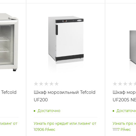
Tefcold
Шкаф морозильный Tefcold
Шкаф моро
UF200
UF200S N
Достаточно
Достаточ
лизинг от
Узнать про кредит или лизинг от
Узнать про 
10906
Р/мес
11117
Р/мес