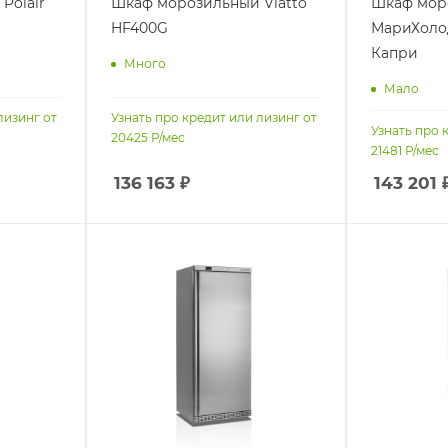
Polair
Шкаф морозильный Viatto
Шкаф мор
HF400G
МариХолод
Капри
Много
Мало
лизинг от
Узнать про кредит или лизинг от
Узнать про 
20425
Р/мес
21481
Р/мес
136 163
₽
143 201