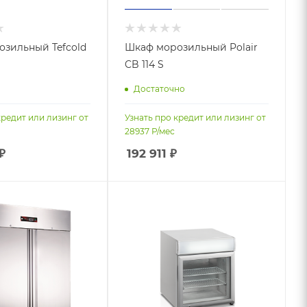
зильный Tefcold
Шкаф морозильный Polair
CB 114 S
Достаточно
кредит или лизинг от
Узнать про кредит или лизинг от
28937
Р/мес
₽
192 911
₽