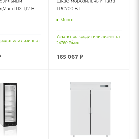
озильный
Шкаф морозильный Tatra
Маш ШХ-1,12 Н
TRC700 BT
Много
Узнать про кредит или лизинг от
кредит или лизинг от
24760
Р/мес
₽
165 067
₽