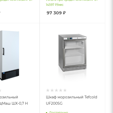
14597
Р/мес
₽
97 309
₽
озильный
Шкаф морозильный Tefcold
дМаш ШХ-0,7 Н
UF200SG
Достаточно