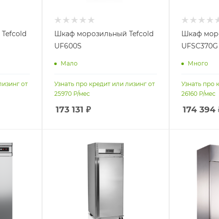
Tefcold
Шкаф морозильный Tefcold
Шкаф моро
UF600S
UFSC370G
Мало
Много
лизинг от
Узнать про кредит или лизинг от
Узнать про 
25970
Р/мес
26160
Р/мес
173 131
₽
174 394