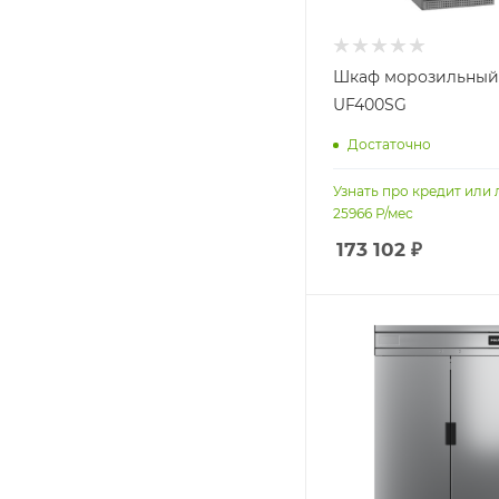
Шкаф морозильный 
UF400SG
Достаточно
Узнать про кредит или 
25966
Р/мес
173 102
₽