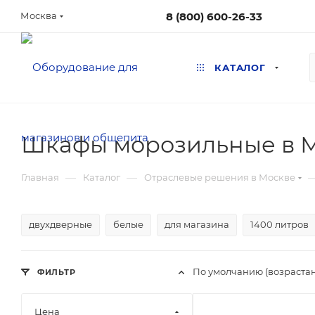
8 (800) 600-26-33
Москва
КАТАЛОГ
Шкафы морозильные в 
—
—
Главная
Каталог
Отраслевые решения в Москве
двухдверные
белые
для магазина
1400 литров
По умолчанию (возраста
ФИЛЬТР
Цена