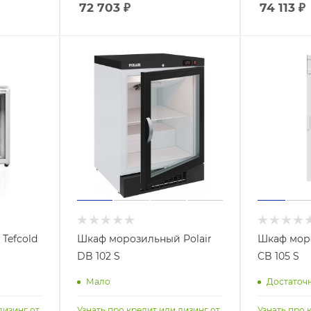
72 703
₽
74 113
₽
Tefcold
Шкаф морозильный Polair
Шкаф моро
DB 102 S
CB 105 S
Мало
Достаточ
лизинг от
Узнать про кредит или лизинг от
Узнать про 