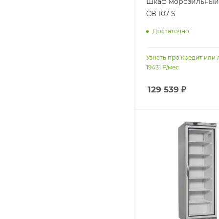
Шкаф морозильный 
CB 107 S
Достаточно
Узнать про кредит или 
19431
Р/мес
129 539
₽