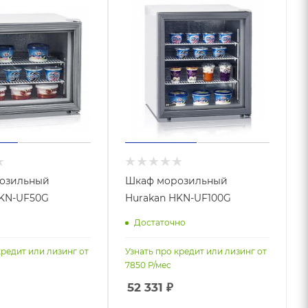
озильный
Шкаф морозильный
HKN-UF50G
Hurakan HKN-UF100G
Достаточно
кредит или лизинг от
Узнать про кредит или лизинг от
7850
Р/мес
52 331
₽