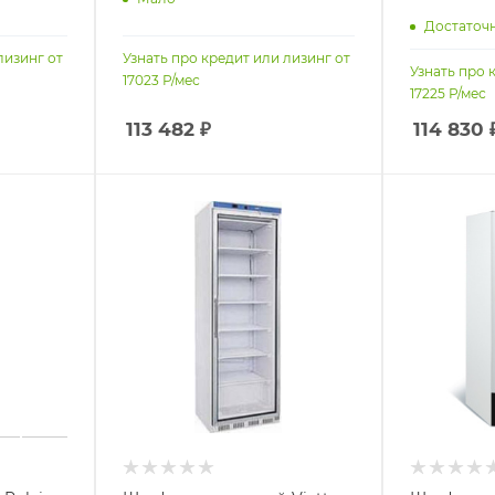
Достаточ
лизинг от
Узнать про кредит или лизинг от
Узнать про 
17023
Р/мес
17225
Р/мес
113 482
₽
114 830