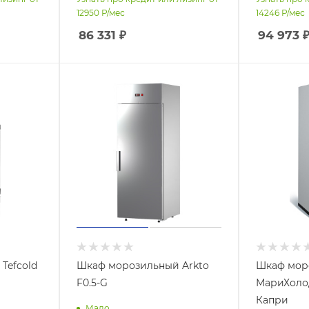
12950
Р/мес
14246
Р/мес
86 331
₽
94 973
Tefcold
Шкаф морозильный Arkto
Шкаф мор
F0.5-G
МариХоло
Капри
Мало