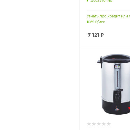
Достаточно
Узнать про кредит или 
1069
Р/мес
7 121
₽