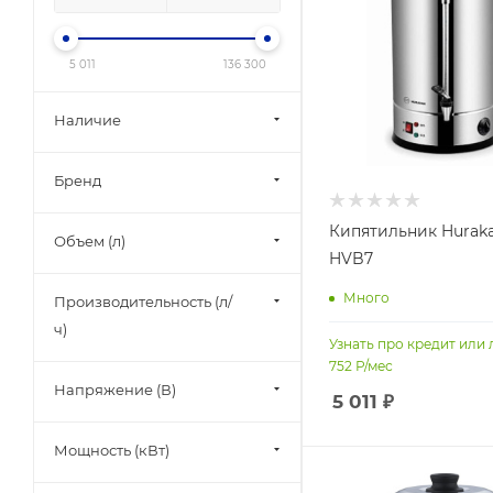
5 011
136 300
Наличие
Бренд
Кипятильник Hurak
Объем (л)
HVB7
Много
Производительность (л/
ч)
Узнать про кредит или 
752
Р/мес
Напряжение (В)
5 011
₽
Мощность (кВт)