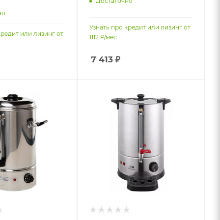
Достаточно
но
Узнать про кредит или лизинг от
кредит или лизинг от
1112
Р/мес
7 413
₽