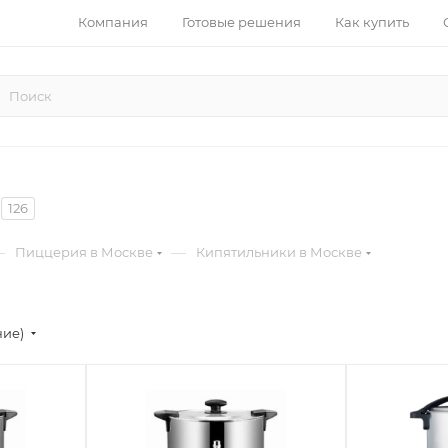
Компания
Готовые решения
Как купить
126
—
—
Пиццерия в Москве
Кипятильники в Москве
ние)