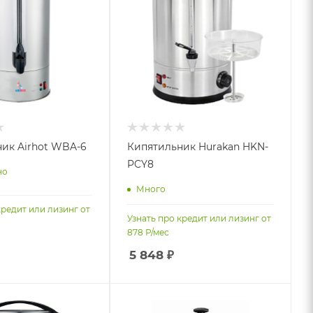
ик Airhot WBA-6
Кипятильник Hurakan HKN-
PCY8
но
Много
кредит или лизинг от
Узнать про кредит или лизинг от
878
Р/мес
5 848
₽