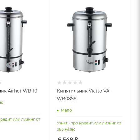
ик Airhot WB-10
Кипятильник Viatto VA-
WB08SS
но
Мало
кредит или лизинг от
Узнать про кредит или лизинг от
983
Р/мес
6 548
₽