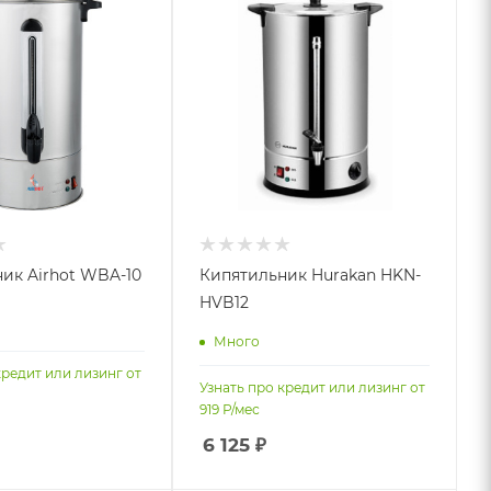
ик Airhot WBA-10
Кипятильник Hurakan HKN-
HVB12
Много
кредит или лизинг от
Узнать про кредит или лизинг от
919
Р/мес
6 125
₽