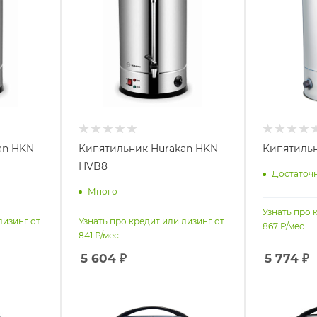
an HKN-
Кипятильник Hurakan HKN-
Кипятильн
HVB8
Достаточ
Много
Узнать про 
лизинг от
Узнать про кредит или лизинг от
867
Р/мес
841
Р/мес
5 604
₽
5 774
₽