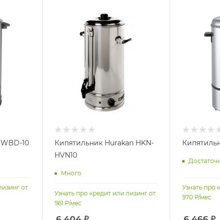
t WBD-10
Кипятильник Hurakan HKN-
Кипятильн
HVN10
Достаточ
Много
лизинг от
Узнать про 
Узнать про кредит или лизинг от
970
Р/мес
961
Р/мес
6 404
₽
6 466
₽