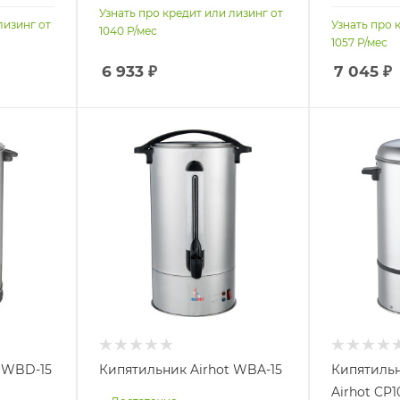
Узнать про кредит или лизинг от
лизинг от
Узнать про 
1040
Р/мес
1057
Р/мес
6 933
₽
7 045
₽
t WBD-15
Кипятильник Airhot WBA-15
Кипятиль
Airhot CP1