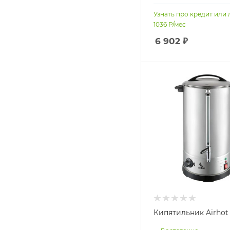
Узнать про кредит или 
1036
Р/мес
6 902
₽
Кипятильник Airho