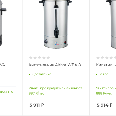
 VA-
Кипятильник Airhot WBA-8
Кипятильн
Достаточно
Мало
Узнать про кредит или лизинг от
Узнать про 
лизинг от
887
Р/мес
888
Р/мес
5 911
₽
5 914
₽