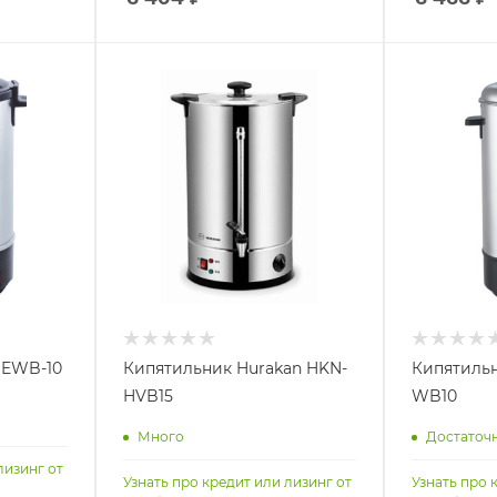
 EWB-10
Кипятильник Hurakan HKN-
Кипятильн
HVB15
WB10
Много
Достаточ
лизинг от
Узнать про кредит или лизинг от
Узнать про 