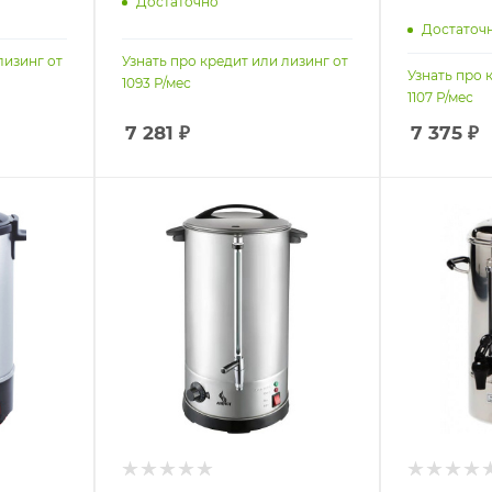
Достаточно
Достаточ
лизинг от
Узнать про кредит или лизинг от
Узнать про 
1093
Р/мес
1107
Р/мес
7 281
₽
7 375
₽