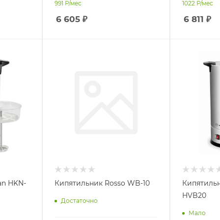
991
Р/мес
1022
Р/мес
6 605
₽
6 811
₽
an HKN-
Кипятильник Rosso WB-10
Кипятильн
HVB20
Достаточно
Мало