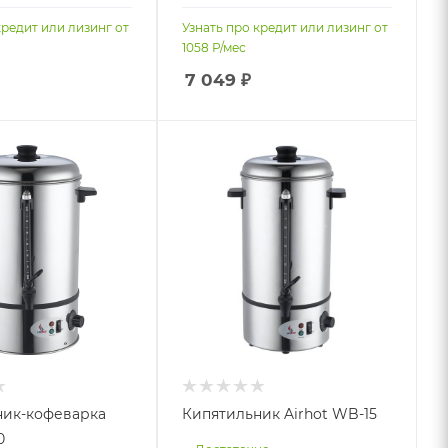
кредит или лизинг от
Узнать про кредит или лизинг от
1058
Р/мес
7 049
₽
ник-кофеварка
Кипятильник Airhot WB-15
0