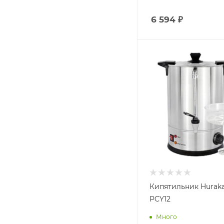
6 594
₽
Кипятильник Hurak
PCY12
Много