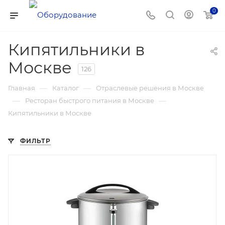
0
Кипятильники в
Москве
126
—
—
Главная
Каталог
Отраслевые решения в Москве
—
—
Ресторан быстрого питания в Москве
Кипятильники в Москве
ФИЛЬТР