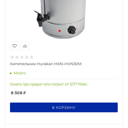
Кипятильник Hurakan HKN-HVN30M
Много
Узнать про кредит или лизинг от
1277
Р/мес
8 508
₽
В КОРЗИНУ